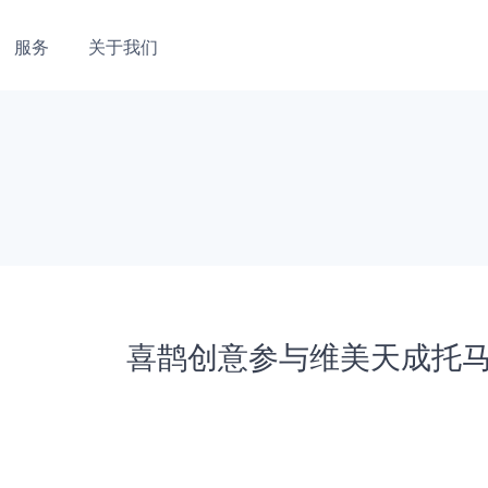
服务
关于我们
喜鹊创意参与维美天成托