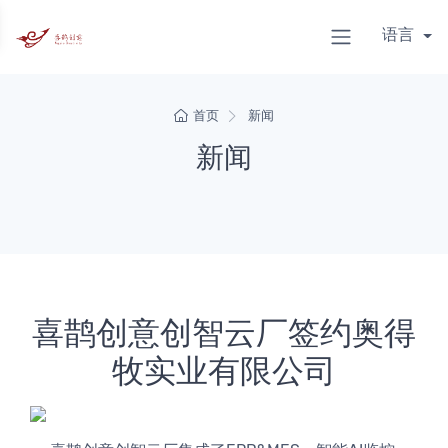
语言
首页
新闻
新闻
喜鹊创意创智云厂签约奥得
牧实业有限公司