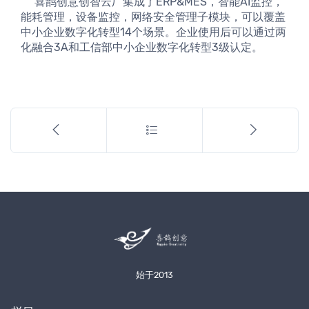
     喜鹊创意创智云厂集成了ERP&MES，智能AI监控，
能耗管理，设备监控，网络安全管理子模块，可以覆盖
中小企业数字化转型14个场景。企业使用后可以通过两
化融合3A和工信部中小企业数字化转型3级认定。
始于2013