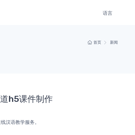
语言
首页
新闻
道h5课件制作
在线汉语教学服务。